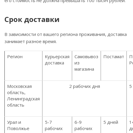
его стоимость не должна превышать 100 тысяч рублей.
Срок доставки
В зависимости от вашего региона проживания, доставка
занимает разное время.
Регион
Курьерская
Самовывоз
Постамат
П
доставка
из
Р
магазина
Московская
2 рабочих дня
5
область,
Ленинградская
область
Урал и
5-7
6-9
5 дней
1
Поволжье
рабочих
рабочих
д