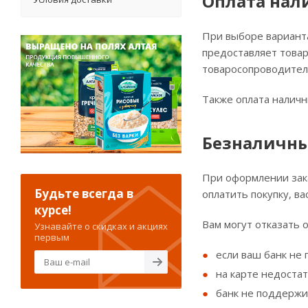
Оплата на
При выборе варианта
предоставляет товар
товаросопроводител
Также оплата наличн
Безналичны
При оформлении зака
Будьте всегда в
оплатить покупку, в
курсе!
Вам могут отказать о
Узнавайте о скидках и акциях
первым
если ваш банк не
на карте недостат
банк не поддержи