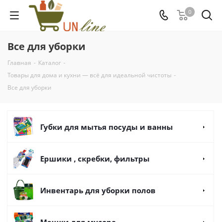
0
Все для уборки
Главная
-
Каталог
-
Товары для дома и кухни — всё для идеальной чистоты
-
Все для уборки
Губки для мытья посуды и ванны
Ершики , скребки, фильтры
Инвентарь для уборки полов