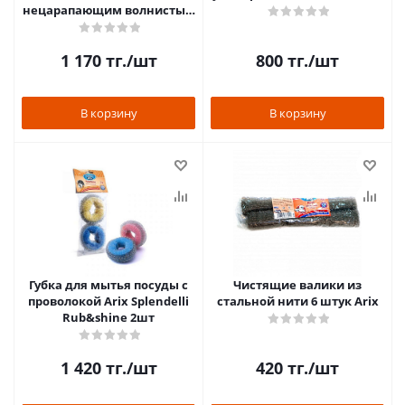
нецарапающим волнистым
покрытием 2+1шт Arix
1 170
тг.
/шт
800
тг.
/шт
В корзину
В корзину
Губка для мытья посуды с
Чистящие валики из
проволокой Arix Splendelli
стальной нити 6 штук Arix
Rub&shine 2шт
1 420
тг.
/шт
420
тг.
/шт