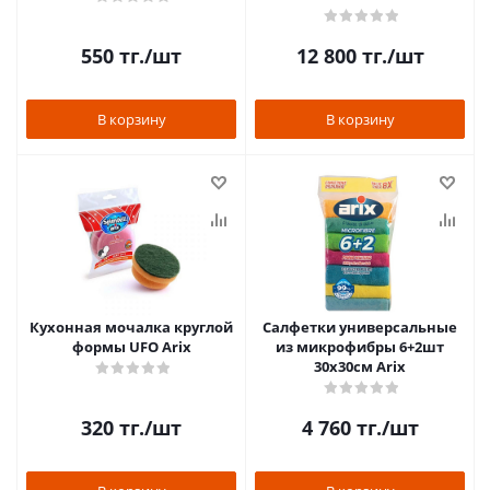
550
тг.
/шт
12 800
тг.
/шт
В корзину
В корзину
Кухонная мочалка круглой
Салфетки универсальные
формы UFO Arix
из микрофибры 6+2шт
30х30см Arix
320
тг.
/шт
4 760
тг.
/шт