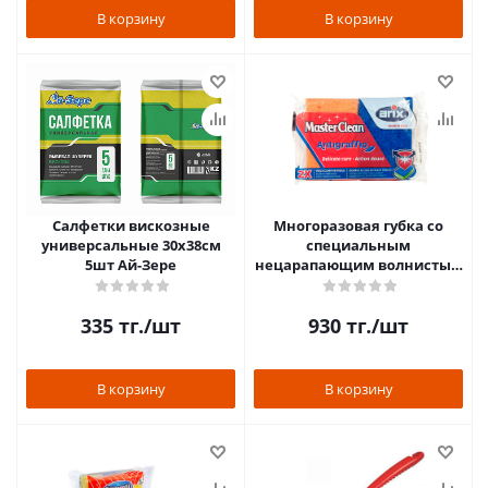
В корзину
В корзину
Салфетки вискозные
Многоразовая губка со
универсальные 30х38см
специальным
5шт Ай-Зере
нецарапающим волнистым
покрытием 2шт Arix
335
тг.
/шт
930
тг.
/шт
В корзину
В корзину